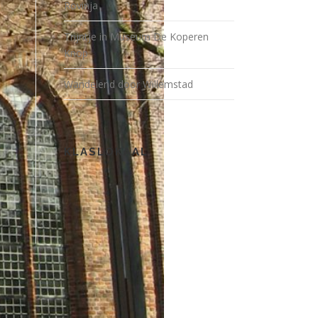
Rovinja
Trijntje in Museum De Koperen
Knop
Wandelend door Willemstad
KLASLOKAAL