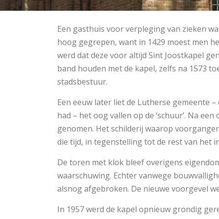
Een gasthuis voor verpleging van zieken was
hoog gegrepen, want in 1429 moest men he
werd dat deze voor altijd Sint Joostkapel g
band houden met de kapel, zelfs na 1573 to
stadsbestuur.
Een eeuw later liet de Lutherse gemeente – d
had – het oog vallen op de ‘schuur’. Na een
genomen. Het schilderij waarop voorganger C
die tijd, in tegenstelling tot de rest van het i
De toren met klok bleef overigens eigendom
waarschuwing. Echter vanwege bouwvallighe
alsnog afgebroken. De nieuwe voorgevel wer
In 1957 werd de kapel opnieuw grondig gere