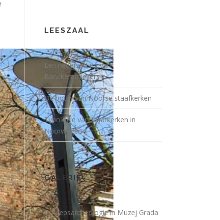
e
LEESZAAL
Een nederzetting van
Bandkeramiekers
De bouw van Noorse staafkerken
Typologie van staafkerken in
Noorwegen
GALERIE
Scheepsarcheologie in Muzej Grada