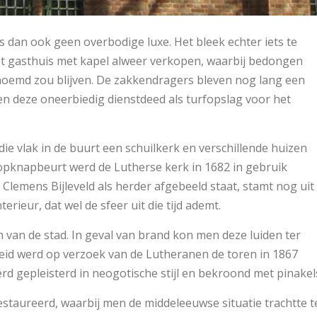
 dan ook geen overbodige luxe. Het bleek echter iets te
t gasthuis met kapel alweer verkopen, waarbij bedongen
enoemd zou blijven. De zakkendragers bleven nog lang een
en deze oneerbiedig dienstdeed als turfopslag voor het
ie vlak in de buurt een schuilkerk en verschillende huizen
 opknapbeurt werd de Lutherse kerk in 1682 in gebruik
lemens Bijleveld als herder afgebeeld staat, stamt nog uit
nterieur, dat wel de sfeer uit die tijd ademt.
 van de stad. In geval van brand kon men deze luiden ter
id werd op verzoek van de Lutheranen de toren in 1867
d gepleisterd in neogotische stijl en bekroond met pinakel
staureerd, waarbij men de middeleeuwse situatie trachtte t