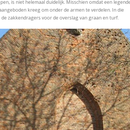
en, is niet helemaal duidelijk. Misschien omdat een legend
l aangeboden kreeg om onder de armen te verdelen. In die
de zakkendragers voor de overslag van graan en turf.