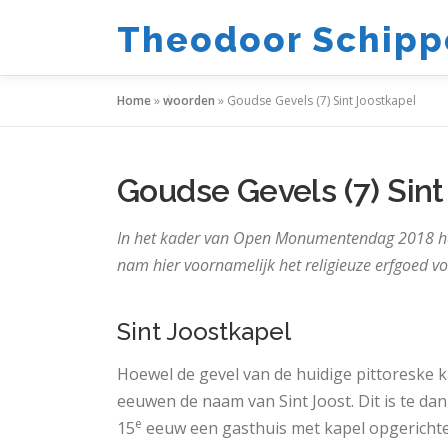
Ga
Theodoor Schipp
naar
de
inhoud
Home
»
woorden
»
Goudse Gevels (7) Sint Joostkapel
Goudse Gevels (7) Sint
In het kader van Open Monumentendag 2018 he
nam hier voornamelijk het religieuze erfgoed vo
Sint Joostkapel
Hoewel de gevel van de huidige pittoreske ka
eeuwen de naam van Sint Joost. Dit is te d
e
15
eeuw een gasthuis met kapel opgerichte