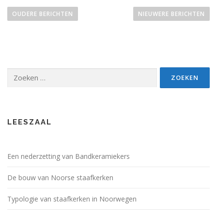
B
e
OUDERE BERICHTEN
NIEUWERE BERICHTEN
r
i
c
h
t
Zoeken
naar:
e
n
n
a
LEESZAAL
v
i
g
Een nederzetting van Bandkeramiekers
a
De bouw van Noorse staafkerken
t
i
Typologie van staafkerken in Noorwegen
e