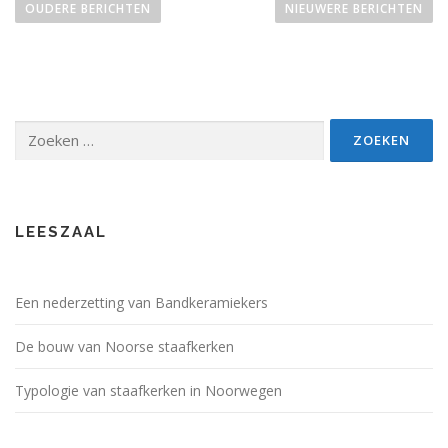
e
OUDERE BERICHTEN
NIEUWERE BERICHTEN
r
i
c
h
t
Zoeken
naar:
e
n
n
a
LEESZAAL
v
i
g
Een nederzetting van Bandkeramiekers
a
De bouw van Noorse staafkerken
t
i
Typologie van staafkerken in Noorwegen
e