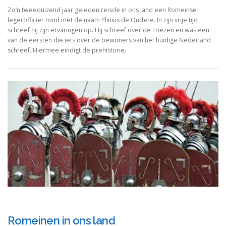
Zo’n tweeduizend jaar geleden reisde in ons land een Romeinse
legerofficier rond met de naam Plinius de Oudere. In zijn vrije tijd
schreef hij zijn ervaringen op. Hij schreef over de Friezen en was een
van de eersten die iets over de bewoners van het huidige Nederland
schreef. Hiermee eindigt de prehistorie.
Romeinen in ons land